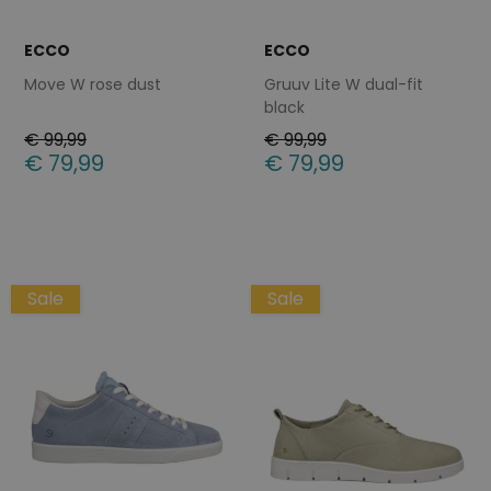
ECCO
ECCO
Move W rose dust
Gruuv Lite W dual-fit
black
€ 99,99
€ 99,99
€ 79,99
€ 79,99
Beschikbare maten
Beschikbare maten
39
40
41
40
43
Sale
Sale