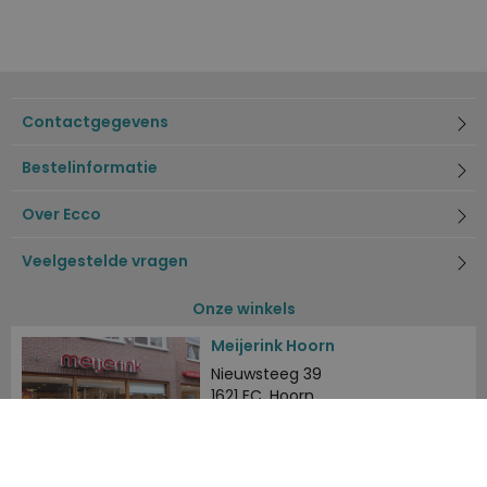
Contactgegevens
Bestelinformatie
Over Ecco
Veelgestelde vragen
Onze winkels
Meijerink Hoorn
Nieuwsteeg 39
1621 EC, Hoorn
0229-296675