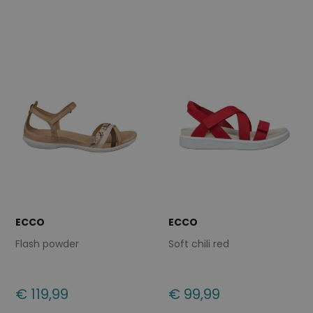
37
39
40
41
42
37
38
40
41
42
ECCO
ECCO
Flash powder
Soft chili red
€ 119,99
€ 99,99