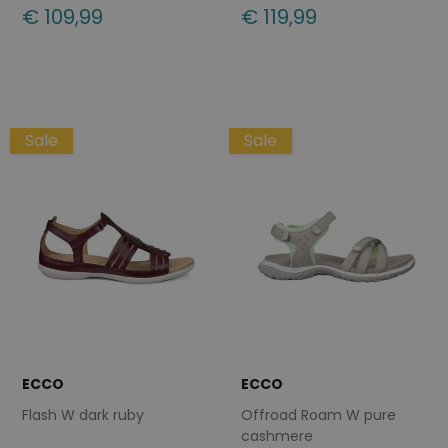
€ 109,99
€ 119,99
Beschikbare maten
Beschikbare maten
37
39
41
42
42
Sale
Sale
ECCO
ECCO
Flash W dark ruby
Offroad Roam W pure
cashmere