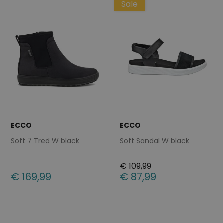
Sale
ECCO
ECCO
Soft 7 Tred W black
Soft Sandal W black
€ 109,99
€ 169,99
€ 87,99
Beschikbare maten
Beschikbare maten
38
42
37
38
40
41
42