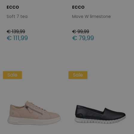
ECCO
ECCO
Soft 7 tea
Move W limestone
€ 139,99
€ 99,99
€ 111,99
€ 79,99
Beschikbare maten
Beschikbare maten
37
39
37
39
41
Sale
Sale