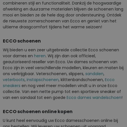
combineren stijl en functionaliteit. Dankzij de hoogwaardige
afwerking en duurzame materialen blijven de schoenen lang
mooi en bieden ze de hele dag door ondersteuning. Ontdek
de nieuwste zomerschoenen van Ecco en geniet van het
ultieme draagcomfort tijdens het warme seizoen!
ECCO schoenen
Wij bieden u een zeer uitgebreide collectie Ecco schoenen
voor dames en
heren
.
Wij zijn dan ook officieel,
geautoriseerd reseller van Ecco. Uw dames schoenen van
Ecco zijn in veel verschillende modellen, kleuren en maten bij
ons verkrijgbaar. Veterschoenen, slippers,
sandalen
,
veterboots
,
instapschoenen
, klittenbandschoenen,
Ecco
sneakers
en nog veel meer modellen vindt u in onze Ecco
collectie. Van een nette pump tot een sportieve sneaker of
van een sandaal tot een goede
Ecco dames wandelschoen
!
ECCO schoenen online kopen
U kunt heel eenvoudig uw Ecco damesschoenen online bij
ons bestellen. Wij leveren uw schoenen uit voorraad.