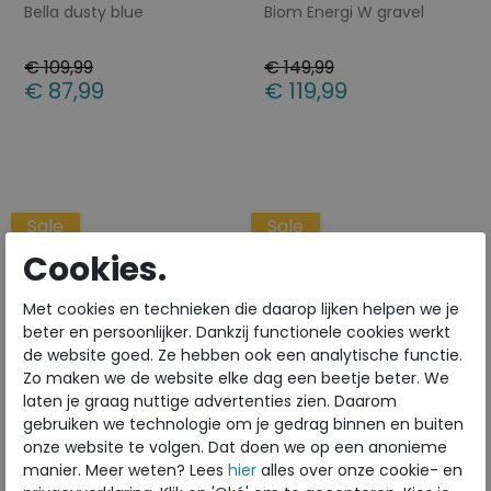
Bella dusty blue
Biom Energi W gravel
€ 109,99
€ 149,99
€ 87,99
€ 119,99
Beschikbare maten
Beschikbare maten
36
38
39
40
42
36
37
38
41
42
Sale
Sale
Cookies.
Met cookies en technieken die daarop lijken helpen we je
beter en persoonlijker. Dankzij functionele cookies werkt
de website goed. Ze hebben ook een analytische functie.
Zo maken we de website elke dag een beetje beter. We
laten je graag nuttige advertenties zien. Daarom
gebruiken we technologie om je gedrag binnen en buiten
onze website te volgen. Dat doen we op een anonieme
manier. Meer weten? Lees
hier
alles over onze cookie- en