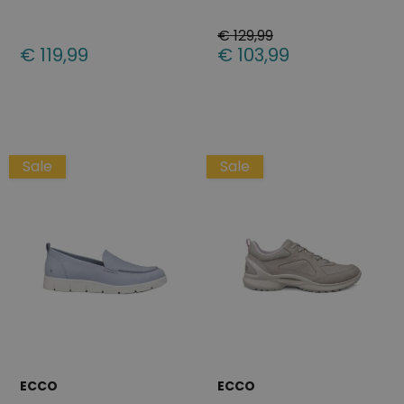
€ 129,99
€ 119,99
€ 103,99
Beschikbare maten
Beschikbare maten
36
41
37
38
39
40
41
42
Sale
Sale
ECCO
ECCO