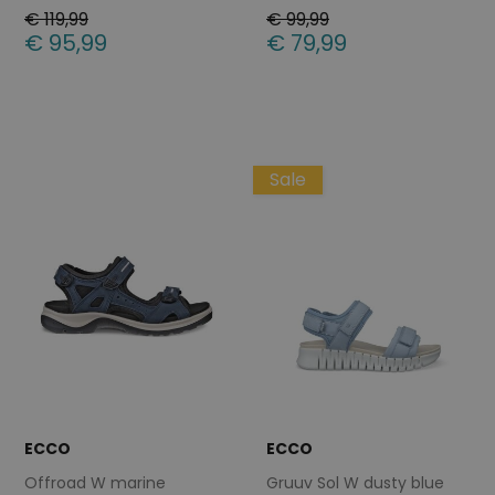
€ 119,99
€ 99,99
€ 95,99
€ 79,99
Beschikbare maten
Beschikbare maten
42
43
37
40
42
Sale
ECCO
ECCO
Offroad W marine
Gruuv Sol W dusty blue