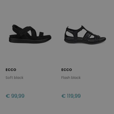
ECCO
ECCO
Soft black
Flash black
€ 99,99
€ 119,99
Beschikbare maten
Beschikbare maten
37
40
41
42
40
41
42