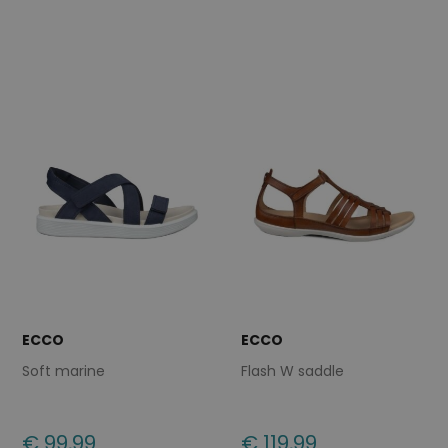
Beschikbare maten
Beschikbare maten
37
42
36
37
38
40
42
ECCO
ECCO
Soft marine
Flash W saddle
€ 99,99
€ 119,99