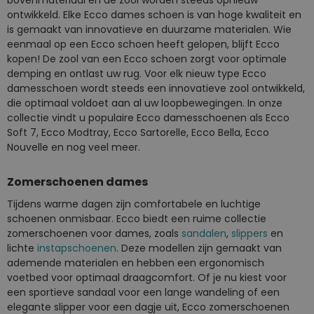
bovenmateriaal en de zool worden steeds opnieuw
ontwikkeld. Elke Ecco dames schoen is van hoge kwaliteit en
is gemaakt van innovatieve en duurzame materialen. Wie
eenmaal op een Ecco schoen heeft gelopen, blijft Ecco
kopen! De zool van een Ecco schoen zorgt voor optimale
demping en ontlast uw rug. Voor elk nieuw type Ecco
damesschoen wordt steeds een innovatieve zool ontwikkeld,
die optimaal voldoet aan al uw loopbewegingen. In onze
collectie vindt u populaire Ecco damesschoenen als Ecco
Soft 7, Ecco Modtray, Ecco Sartorelle, Ecco Bella, Ecco
Nouvelle en nog veel meer.
Zomerschoenen dames
Tijdens warme dagen zijn comfortabele en luchtige
schoenen onmisbaar. Ecco biedt een ruime collectie
zomerschoenen voor dames, zoals
sandalen
,
slippers
en
lichte
instapschoenen
. Deze modellen zijn gemaakt van
ademende materialen en hebben een ergonomisch
voetbed voor optimaal draagcomfort. Of je nu kiest voor
een sportieve sandaal voor een lange wandeling of een
elegante slipper voor een dagje uit, Ecco zomerschoenen