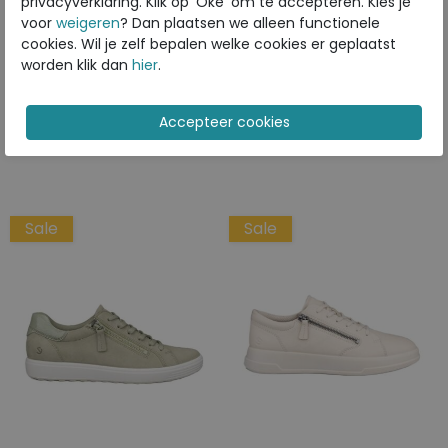
privacyverklaring. Klik op 'Oké' om te accepteren. Kies je
ECCO
ECCO
voor
weigeren
? Dan plaatsen we alleen functionele
Move W white
Soft 7 white
cookies. Wil je zelf bepalen welke cookies er geplaatst
worden klik dan
hier
.
€ 99,99
€ 139,99
€ 79,99
€ 111,99
Beschikbare maten
Beschikbare maten
36
37
38
39
40
39
41
42
Sale
Sale