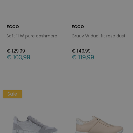
ECCO
ECCO
Soft 11 W pure cashmere
Gruuv W dual fit rose dust
€ 129,99
€ 149,99
€ 103,99
€ 119,99
Beschikbare maten
Beschikbare maten
36
37
38
39
40
36
37
38
39
40
41
42
41
42
Sale