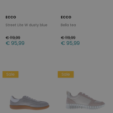
ECCO
ECCO
Street Lite W dusty blue
Bella tea
€ 119,99
€ 119,99
€ 95,99
€ 95,99
Beschikbare maten
Beschikbare maten
37
39
37
39
40
41
43
Sale
Sale