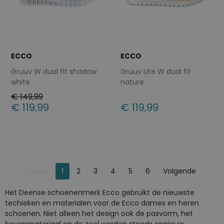
ECCO
ECCO
Gruuv W dual fit shadow
Gruuv Lite W dual fit
white
nature
€ 149,99
€ 119,99
€ 119,99
Beschikbare maten
Beschikbare maten
37
38
39
40
41
37
38
39
40
41
42
43
42
43
Je bent op pagina
Pagina
Vorige
1
2
3
4
5
6
Volgende
Pagina
Het Deense schoenenmerk Ecco gebruikt de nieuwste
techieken en materialen voor de Ecco dames en heren
schoenen. Niet alleen het design ook de pasvorm, het