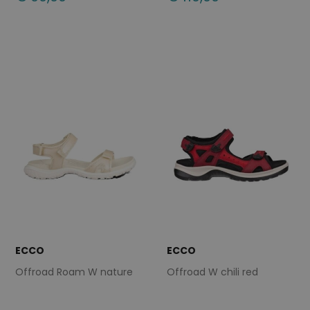
Beschikbare maten
Beschikbare maten
36
37
38
39
40
42
41
42
ECCO
ECCO
Offroad Roam W nature
Offroad W chili red