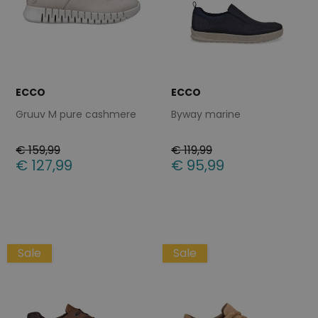
ECCO
ECCO
Gruuv M pure cashmere
Byway marine
€ 159,99
€ 119,99
€ 127,99
€ 95,99
Beschikbare maten
Beschikbare maten
41
43
46
40
41
43
44
47
48
Sale
Sale