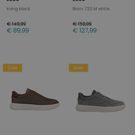
Irving black
Biom 720 M white
€ 149,99
€ 159,99
€ 89,99
€ 127,99
Beschikbare maten
Beschikbare maten
46
42
43
44
45
46
47
Sale
Sale