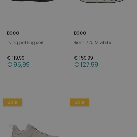
ECCO
ECCO
Irving potting soil
Biom 720 M white
€ 119,99
€ 159,99
€ 95,99
€ 127,99
Beschikbare maten
Beschikbare maten
45
46
41
42
44
45
46
Sale
Sale