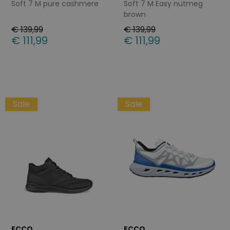
Soft 7 M pure cashmere
Soft 7 M Easy nutmeg
brown
€ 139,99
€ 139,99
€ 111,99
€ 111,99
Beschikbare maten
Beschikbare maten
40
43
45
46
41
45
46
Sale
Sale
ECCO
ECCO