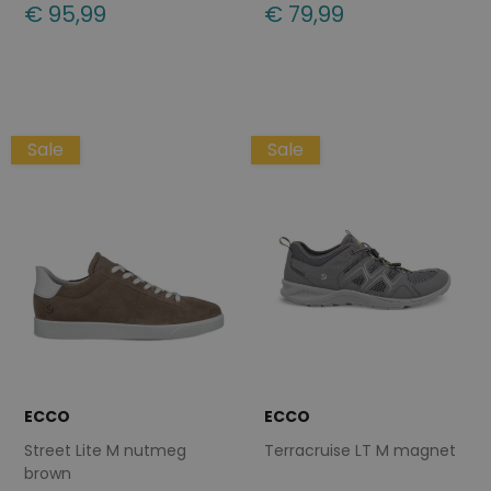
€ 95,99
€ 79,99
Beschikbare maten
Beschikbare maten
40
48
49
40
41
43
45
Sale
Sale
ECCO
ECCO
Street Lite M nutmeg
Terracruise LT M magnet
brown