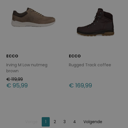
ECCO
ECCO
Irving M Low nutmeg
Rugged Track coffee
brown
€ 119,99
€ 95,99
€ 169,99
Beschikbare maten
Beschikbare maten
40
41
45
45
Je bent op pagina
Pagina
Vorige
1
2
3
4
Volgende