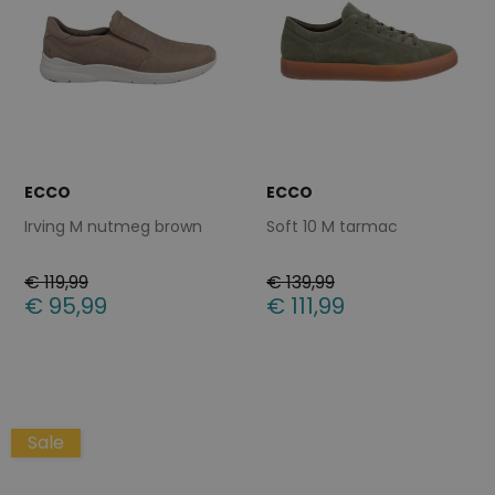
ECCO
ECCO
Irving M nutmeg brown
Soft 10 M tarmac
€ 119,99
€ 139,99
€ 95,99
€ 111,99
Beschikbare maten
Beschikbare maten
45
46
40
41
42
44
45
46
47
Sale