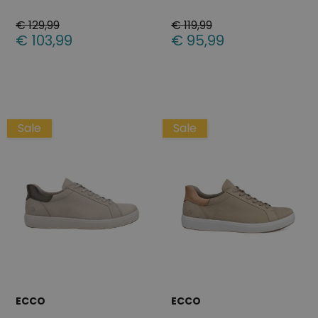
€ 129,99
€ 119,99
€ 103,99
€ 95,99
Beschikbare maten
Beschikbare maten
40
41
42
46
40
46
Sale
Sale
ECCO
ECCO