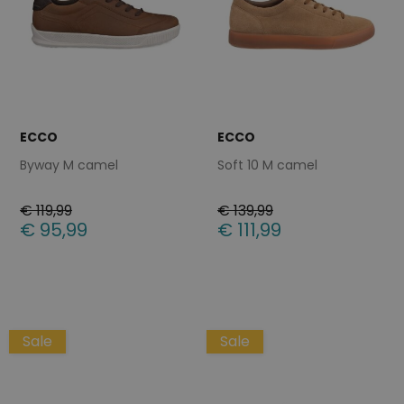
ECCO
ECCO
Byway M camel
Soft 10 M camel
€ 119,99
€ 139,99
€ 95,99
€ 111,99
Beschikbare maten
Beschikbare maten
40
45
47
40
41
43
44
45
46
47
Sale
Sale