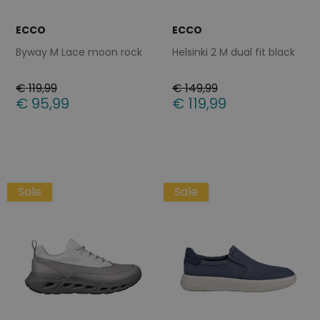
ECCO
ECCO
Byway M Lace moon rock
Helsinki 2 M dual fit black
€ 119,99
€ 149,99
€ 95,99
€ 119,99
Beschikbare maten
Beschikbare maten
40
41
42
44
45
41
42
44
45
46
Sale
Sale