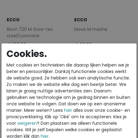
ECCO
ECCO
Biom 720 M Gore-tex
Move M marine
steel/concrete
wijdte Wijdtemaat H
€ 199,99
€ 99,99
€ 159,99
€ 79,99
Cookies.
Beschikbare maten
Beschikbare maten
Met cookies en technieken die daarop lijken helpen we je
beter en persoonlijker. Dankzij functionele cookies werkt
41
44
44
46
de website goed. Ze hebben ook een analytische functie.
Zo maken we de website elke dag een beetje beter. We
Sale
Sale
laten je graag nuttige advertenties zien. Daarom
gebruiken we technologie om je gedrag binnen en buiten
onze website te volgen. Dat doen we op een anonieme
manier. Meer weten? Lees
hier
alles over onze cookie- en
privacyverklaring. Klik op 'Oké' om te accepteren. Kies je
voor
weigeren
? Dan plaatsen we alleen functionele
cookies. Wil je zelf bepalen welke cookies er geplaatst
worden klik dan
hier
.