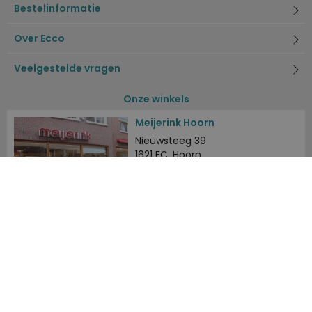
Bestelinformatie
Over Ecco
Veelgestelde vragen
Onze winkels
Meijerink Hoorn
Nieuwsteeg 39
1621 EC, Hoorn
0229-296675
Meijerink Heemskerk
Deutzstraat 21 A
1961 NS, Heemskerk
0251-446006