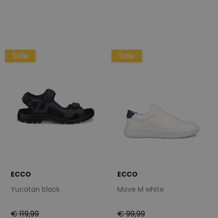
Beschikbare maten
Beschikbare maten
41
40
41
43
44
45
47
Sale
Sale
ECCO
ECCO
Yucatan black
Move M white
€ 119,99
€ 99,99