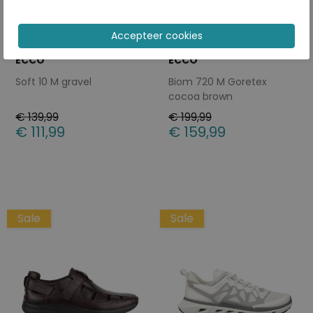
ECCO
ECCO
Soft 10 M gravel
Biom 720 M Goretex
cocoa brown
wijdte Wijdtemaat H
€ 139,99
€ 199,99
€ 111,99
€ 159,99
Beschikbare maten
Beschikbare maten
40
41
42
43
44
41
44
45
46
Sale
Sale