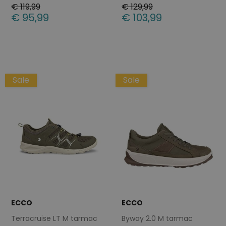
€ 119,99
€ 129,99
€ 95,99
€ 103,99
Beschikbare maten
Beschikbare maten
40
41
42
43
45
40
41
43
44
45
46
47
46
47
Sale
Sale
ECCO
ECCO
Terracruise LT M tarmac
Byway 2.0 M tarmac