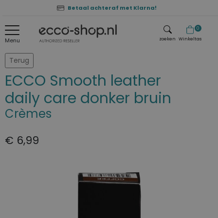
Betaal achteraf met Klarna!
0
zoeken
Winkeltas
Menu
zoeken
Terug
ECCO Smooth leather
daily care donker bruin
Crèmes
€ 6,99