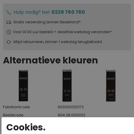
Hulp nodig? bel:
0229 760 760
Gratis verzending binnen Nederland*
Voor 14:00 uur besteld = dezelfde werkdag verzonden*
Altijd retourneren, binnen 1 werkdag terugbetaald
Alternatieve kleuren
Fabrikantcode
903330000172
Bestelcode
904.28.000002
Kleur
Donker bruin
Cookies.