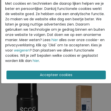
Met cookies en technieken die daarop lijken helpen we je
beter en persoonlijker. Dankzij functionele cookies werkt
de website goed. Ze hebben ook een analytische functie.
ECCO
Zo maken we de website elke dag een beetje beter. We
Toon alles van
ECCO
laten je graag nuttige advertenties zien. Daarom
gebruiken we technologie om je gedrag binnen en buiten
Naar alle
crèmes
onze website te volgen. Dat doen we op een anonieme
manier. Meer weten? Lees
hier
alles over onze cookie- en
Naar alle
ECCO crèmes
privacyverklaring. Klik op 'Oké' om te accepteren. Kies je
voor
weigeren
? Dan plaatsen we alleen functionele
cookies. Wil je zelf bepalen welke cookies er geplaatst
worden klik dan
hier
.
Is dit iets voor u?