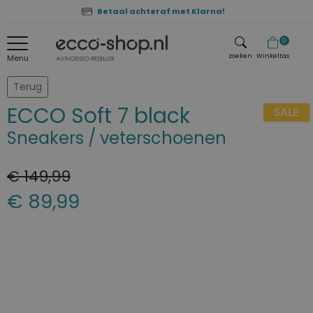
Betaal achteraf met Klarna!
0
zoeken
Winkeltas
Menu
zoeken
Terug
ECCO Soft 7 black
SALE
Sneakers / veterschoenen
€ 149,99
€ 89,99