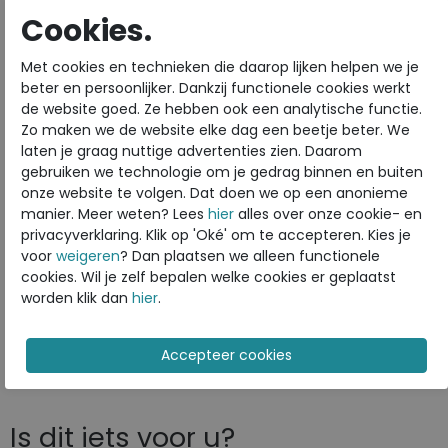
Cookies.
Materiaal
Leer
Uitneembaar voetbed
ja
Met cookies en technieken die daarop lijken helpen we je
beter en persoonlijker. Dankzij functionele cookies werkt
de website goed. Ze hebben ook een analytische functie.
Soft 7 een leuke zwarte lederen dames veterschoen
Zo maken we de website elke dag een beetje beter. We
voorzien van een uitneembaar voetbed.Deze
laten je graag nuttige advertenties zien. Daarom
veterschoen heeft een uitneembare ECFS zool die
gebruiken we technologie om je gedrag binnen en buiten
ervoor zorgt dat uw voeten gedurende de hele dag
onze website te volgen. Dat doen we op een anonieme
manier. Meer weten? Lees
hier
alles over onze cookie- en
koel blijven. En bovenal het is een tijdloos sportief
privacyverklaring. Klik op 'Oké' om te accepteren. Kies je
Danish Design look wat bij alles past.
voor
weigeren
? Dan plaatsen we alleen functionele
Toon alles van
ECCO
cookies. Wil je zelf bepalen welke cookies er geplaatst
worden klik dan
hier
.
Naar alle
sneakers / veterschoenen
Naar alle
ECCO sneakers / veterschoenen
Is dit iets voor u?