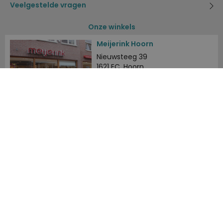
Veelgestelde vragen
Onze winkels
Meijerink Hoorn
Nieuwsteeg 39
1621 EC, Hoorn
0229-296675
Meijerink Heemskerk
Deutzstraat 21 A
1961 NS, Heemskerk
0251-446006