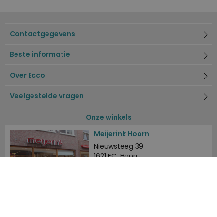
Contactgegevens
Bestelinformatie
Over Ecco
Veelgestelde vragen
Onze winkels
Meijerink Hoorn
Nieuwsteeg 39
1621 EC, Hoorn
0229-296675
Meijerink Heemskerk