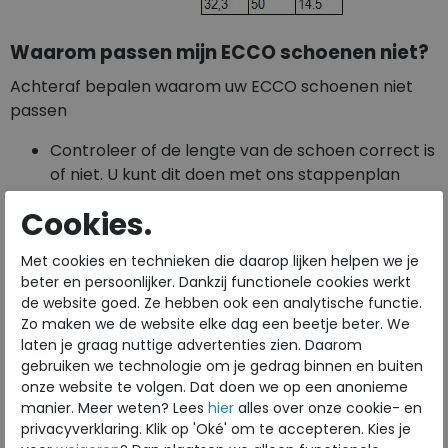
Waarom passen mijn ECCO schoenen niet?
Achteraf bepalen waarom uw ECCO schoenen niet
passen
Controleer of de lengte van de schoen correct is
of niet. U kunt dit doen met ons stappenplan
voor het opmeten van uw voeten en de
Cookies.
maatwijzer.
Schuift uw hiel terwijl u de veters goed heeft
Met cookies en technieken die daarop lijken helpen we je
gestrikt? Dan kunt u dit wellicht verhelpen met
beter en persoonlijker. Dankzij functionele cookies werkt
en extra inlegzool in de schoen. Hierdoor komt u
de website goed. Ze hebben ook een analytische functie.
voet iets hoger in de schoen te liggen en past
Zo maken we de website elke dag een beetje beter. We
het gekozen model wellicht wel perfect.
laten je graag nuttige advertenties zien. Daarom
Heeft u te weinig ruimte aan de bovenzijde van
gebruiken we technologie om je gedrag binnen en buiten
onze website te volgen. Dat doen we op een anonieme
de schoen? Dan kunt u de ECCO inlegzool van 5
manier. Meer weten? Lees
hier
alles over onze cookie- en
mm vervangen door een dunnere inlegzool van 3
privacyverklaring. Klik op 'Oké' om te accepteren. Kies je
mm. Hierdoor krijgt u iets meer ruimte in de