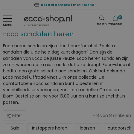
Betaal achteraf met Klarna!
0
zoeken
Winkeltas
Menu
Ecco sandalen heren
zoeken
Ecco heren sandalen zijn uiterst comfortabel. Zoekt u
sandalen die u de hele dag kunt dragen? Dan zijn de
sandalen van Ecco de juiste keuze. Ecco heren sandalen zijn
zo ontworpen dat u niet merkt dat u ze draagt. Ecco-shop.nl
biedt u een grote selectie aan sandalen. Ook het bekende
Ecco model Offroad vindt u in onze collectie. De
comfortabele Ecco sandalen kunt u bestellen in
verschillende uitvoeringen, zoals de modellen Cruise en
Biom. Bestel ze online voor 15.00 uur en u kunt ze snel thuis
passen.
Filter
1 - 8 van 8 artikelen
Sale
Instappers heren
laarzen
outdoorsch