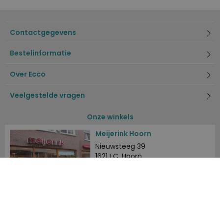
Contactgegevens
Bestelinformatie
Over Ecco
Veelgestelde vragen
Onze winkels
Meijerink Hoorn
Nieuwsteeg 39
1621 EC, Hoorn
0229-296675
Meijerink Heemskerk