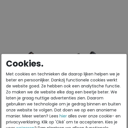
Beschikbare maten
Beschikbare maten
40
41
47
48
40
41
42
43
46
Cookies.
Met cookies en technieken die daarop lijken helpen we je
beter en persoonlijker. Dankzij functionele cookies werkt
de website goed. Ze hebben ook een analytische functie.
Zo maken we de website elke dag een beetje beter. We
laten je graag nuttige advertenties zien. Daarom
ECCO
ECCO
gebruiken we technologie om je gedrag binnen en buiten
Offroad black
Offroad marine
onze website te volgen. Dat doen we op een anonieme
manier. Meer weten? Lees
hier
alles over onze cookie- en
privacyverklaring. Klik op 'Oké' om te accepteren. Kies je
voor
weigeren
? Dan plaatsen we alleen functionele