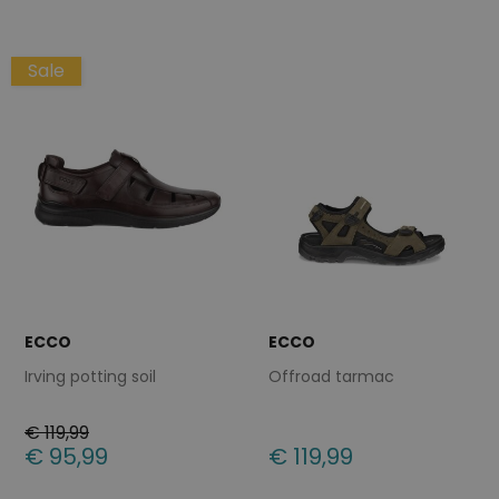
41
40
48
49
Sale
ECCO
ECCO
Irving potting soil
Offroad tarmac
€ 119,99
€ 95,99
€ 119,99
Beschikbare maten
Beschikbare maten