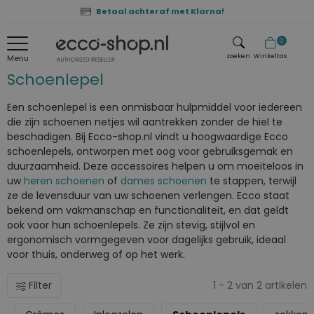
Betaal achteraf met Klarna!
0
zoeken
Winkeltas
Menu
Schoenlepel
zoeken
Een
schoenlepel
is een onmisbaar hulpmiddel voor iedereen
die zijn schoenen netjes wil aantrekken zonder de hiel te
beschadigen. Bij Ecco-shop.nl vindt u hoogwaardige Ecco
schoenlepels, ontworpen met oog voor gebruiksgemak en
duurzaamheid. Deze accessoires helpen u om moeiteloos in
uw
heren schoenen
of
dames schoenen
te stappen, terwijl
ze de levensduur van uw schoenen verlengen. Ecco staat
bekend om vakmanschap en functionaliteit, en dat geldt
ook voor hun schoenlepels. Ze zijn stevig, stijlvol en
ergonomisch vormgegeven voor dagelijks gebruik, ideaal
voor thuis, onderweg of op het werk.
Filter
1 - 2 van 2 artikelen