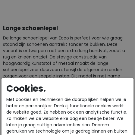
ONE
ONE
Lange schoenlepel
De lange schoenlepel van Ecco is perfect voor wie graag
staand zijn schoenen aantrekt zonder te bukken. Deze
variant is ontworpen met een extra lang handvat, zodat u
rug en knieën ontziet. De stevige constructie van
hoogwaardig kunststof of metaal maakt de lange
schoenlepel zeer duurzaam, terwijl de afgeronde randen
zorgen voor een soepele instap. Dit model is met name
populair bij mensen die wat minder mobiel zijn of simpelweg
Cookies.
het gemak van een lange lepel verkiezen. Dankzij het slanke
ontwerp is deze schoenlepel ook eenvoudig op te bergen of
Met cookies en technieken die daarop lijken helpen we je
op te hangen in de gang of kledingkast.
beter en persoonlijker. Dankzij functionele cookies werkt
de website goed. Ze hebben ook een analytische functie.
Korte schoenlepel
Zo maken we de website elke dag een beetje beter. We
laten je graag nuttige advertenties zien. Daarom
Op zoek naar een compact hulpmiddel voor onderweg? Dan
gebruiken we technologie om je gedrag binnen en buiten
is de korte schoenlepel van Ecco een uitstekende keuze.