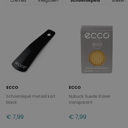
Crèmes
Inlegzolen
Schoenlepels
sokken
ECCO
ECCO
Schoenlepel metaal kort
Nubuck Suede Eraser
black
transparant
€ 7,99
€ 7,99
Beschikbare maten
Beschikbare maten