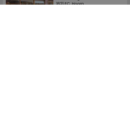
1621 EC, Hoorn
0229-296675
Meijerink Heemskerk
Deutzstraat 21 A
1961 NS, Heemskerk
0251-446006
Betaalmogelijkheden