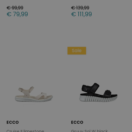
€ 99,99
€ 139,99
€ 79,99
€ 111,99
Beschikbare maten
Beschikbare maten
38
40
41
42
37
Sale
ECCO
ECCO
Cruise II limestone
Gruuv Sol W black