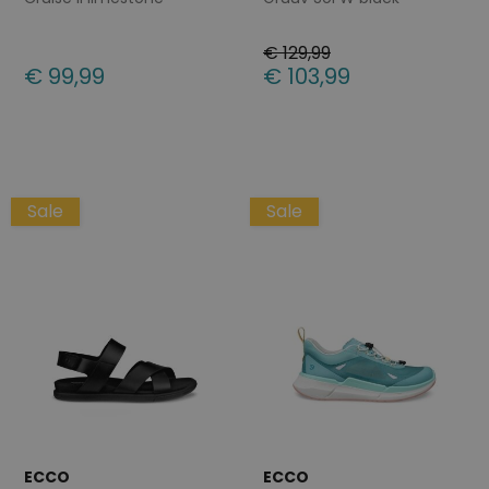
€ 129,99
€ 99,99
€ 103,99
Beschikbare maten
Beschikbare maten
36
40
36
37
38
39
40
41
42
43
Sale
Sale
ECCO
ECCO