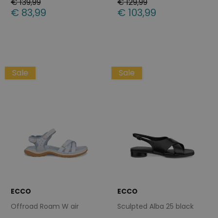
€ 139,99
€ 129,99
€ 83,99
€ 103,99
Beschikbare maten
Beschikbare maten
39
40
36
37
38
39
40
41
42
Sale
Sale
ECCO
ECCO
Offroad Roam W air
Sculpted Alba 25 black