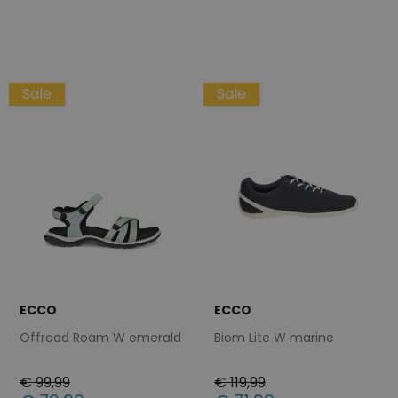
Beschikbare maten
Beschikbare maten
37
36
37
41
Sale
Sale
ECCO
ECCO
Offroad Roam W emerald
Biom Lite W marine
€ 99,99
€ 119,99