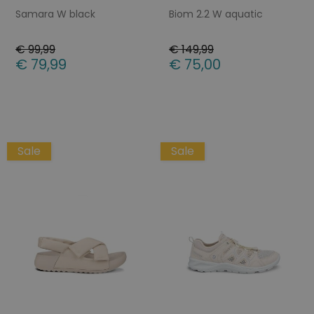
Samara W black
Biom 2.2 W aquatic
€ 99,99
€ 149,99
€ 79,99
€ 75,00
Beschikbare maten
Beschikbare maten
41
36
37
42
Sale
Sale