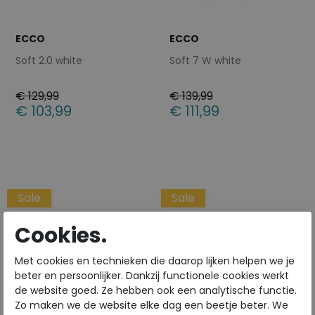
ECCO
ECCO
Soft 2.0 white
Soft 7 W white
€ 129,99
€ 139,99
€ 103,99
€ 111,99
Beschikbare maten
Beschikbare maten
43
36
41
43
Sale
Sale
Cookies.
Met cookies en technieken die daarop lijken helpen we je
beter en persoonlijker. Dankzij functionele cookies werkt
de website goed. Ze hebben ook een analytische functie.
Zo maken we de website elke dag een beetje beter. We