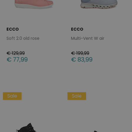
ECCO
ECCO
Soft 2.0 old rose
Multi-Vent W air
€ 129,99
€ 199,99
€ 77,99
€ 83,99
Beschikbare maten
Beschikbare maten
37
36
38
39
40
Sale
Sale