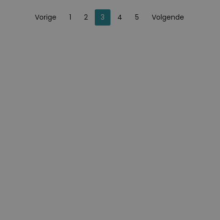
Je bent op pagina
Pagina
Pagina
Vorige
1
2
3
4
5
Volgende