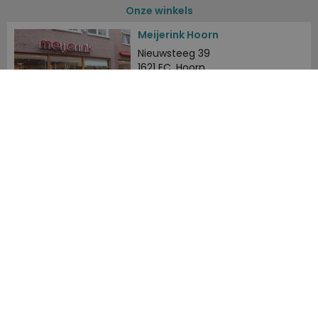
Onze winkels
Meijerink Hoorn
Nieuwsteeg 39
1621 EC, Hoorn
0229-296675
Meijerink Heemskerk
Deutzstraat 21 A
1961 NS, Heemskerk
0251-446006
Betaalmogelijkheden