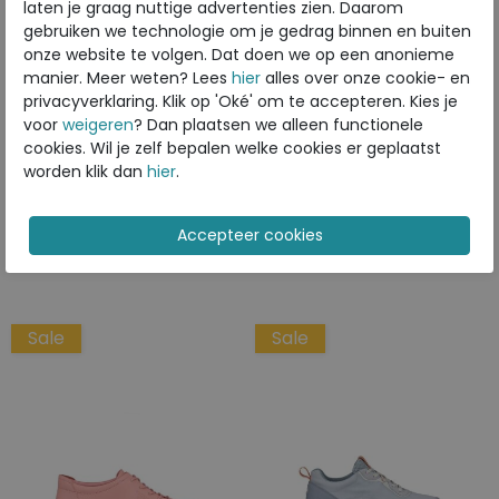
laten je graag nuttige advertenties zien. Daarom
gebruiken we technologie om je gedrag binnen en buiten
onze website te volgen. Dat doen we op een anonieme
manier. Meer weten? Lees
hier
alles over onze cookie- en
ECCO
ECCO
privacyverklaring. Klik op 'Oké' om te accepteren. Kies je
Soft 7 W limestone
Offroad rose dust
voor
weigeren
? Dan plaatsen we alleen functionele
cookies. Wil je zelf bepalen welke cookies er geplaatst
worden klik dan
hier
.
€ 139,99
€ 119,99
€ 104,99
€ 95,99
Beschikbare maten
Beschikbare maten
36
37
43
37
Sale
Sale