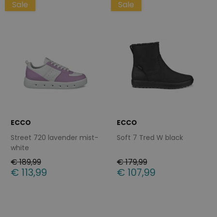
Sale
Sale
ECCO
ECCO
Street 720 lavender mist-
Soft 7 Tred W black
white
€ 189,99
€ 179,99
€ 113,99
€ 107,99
Beschikbare maten
Beschikbare maten
42
41