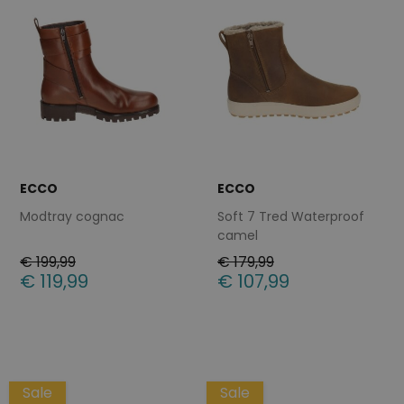
ECCO
ECCO
Modtray cognac
Soft 7 Tred Waterproof
camel
€ 199,99
€ 179,99
€ 119,99
€ 107,99
Beschikbare maten
Beschikbare maten
37
36
37
39
40
41
Sale
Sale