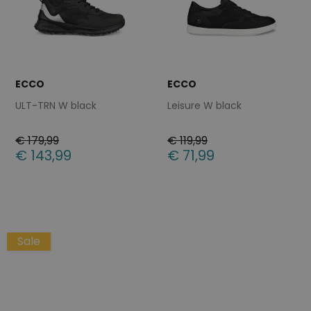
ECCO
ECCO
ULT-TRN W black
Leisure W black
€ 179,99
€ 119,99
€ 143,99
€ 71,99
Beschikbare maten
Beschikbare maten
37
41
36
37
42
Sale