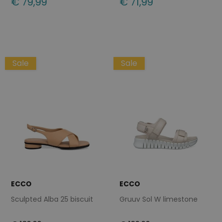
€ 79,99
€ 71,99
Beschikbare maten
Beschikbare maten
37
40
42
38
39
41
42
Sale
Sale
ECCO
ECCO
Sculpted Alba 25 biscuit
Gruuv Sol W limestone