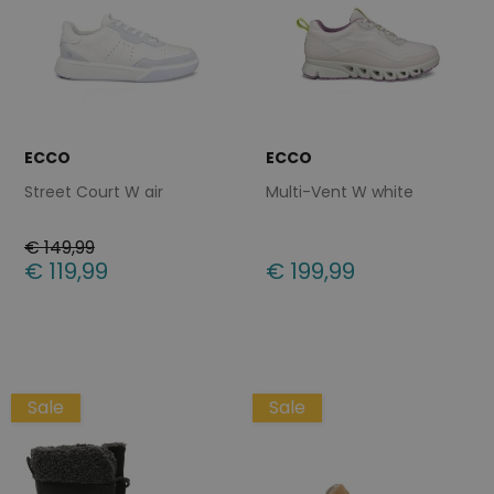
ECCO
ECCO
Street Court W air
Multi-Vent W white
€ 149,99
€ 119,99
€ 199,99
Beschikbare maten
Beschikbare maten
37
42
37
39
41
Sale
Sale