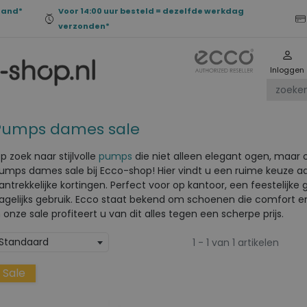
land*
Voor 14:00 uur besteld = dezelfde werkdag
verzonden*
Inloggen
Pumps dames sale
p zoek naar stijlvolle
pumps
die niet alleen elegant ogen, maar o
umps dames sale
bij Ecco-shop! Hier vindt u een ruime keuze
antrekkelijke kortingen. Perfect voor op kantoor, een feestelijk
agelijks gebruik. Ecco staat bekend om schoenen die comfort 
n onze sale profiteert u van dit alles tegen een scherpe prijs.
Standaard
1 - 1 van 1 artikelen
Sale