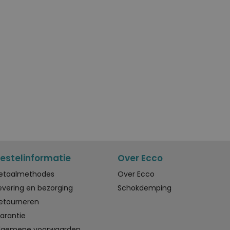
estelinformatie
Over Ecco
etaalmethodes
Over Ecco
evering en bezorging
Schokdemping
etourneren
arantie
lgemene voorwaarden