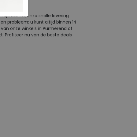
op. Dankzij onze snelle levering
en probleem: u kunt altijd binnen 14
n van onze winkels in Purmerend of
t. Profiteer nu van de beste deals