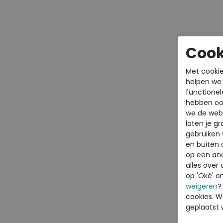
Cook
Met cookie
I
helpen we j
h
functionel
o
hebben oo
m
we de webs
g
laten je g
w
gebruiken
en buiten 
E
op een an
alles over 
N
op 'Oké' o
k
weigeren
?
g
cookies. Wi
p
geplaatst 
w