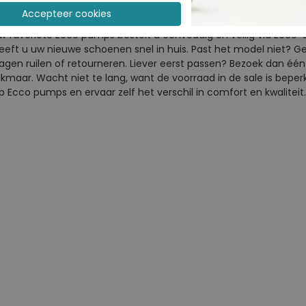
ames pumps sale online bestellen
w favoriete Ecco pumps bestelt u eenvoudig en veilig via Ecco-sh
eeft u uw nieuwe schoenen snel in huis. Past het model niet? Ge
agen ruilen of retourneren. Liever eerst passen? Bezoek dan éé
lkmaar. Wacht niet te lang, want de voorraad in de sale is beperk
p Ecco pumps en ervaar zelf het verschil in comfort en kwaliteit.