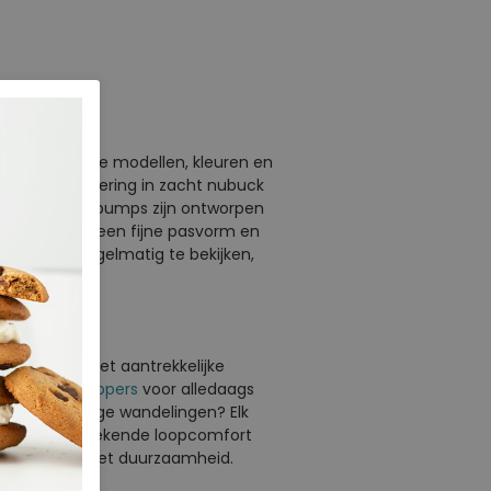
verschillende modellen, kleuren en
moderne uitvoering in zacht nubuck
andeerd. Alle pumps zijn ontworpen
e zorgen voor een fijne pasvorm en
m de sale regelmatig te bekijken,
 schoenen met aantrekkelijke
rtabele
instappers
voor alledaags
enen
voor lange wandelingen? Elk
n biedt het bekende loopcomfort
eel en stijl met duurzaamheid.