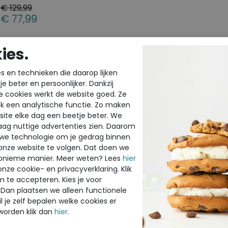
€ 129,99
€ 77,99
Beschikbare maten
ies.
37
42
Ecco pumps dames sale
s en technieken die daarop lijken
n onze
dames sale
vindt u een gevarieerd aanbod Ecco pumps in 
e beter en persoonlijker. Dankzij
akhoogtes. Of u nu kiest voor een klassieke zwarte pump, een 
e cookies werkt de website goed. Ze
f een elegant model met blokhak: bij Ecco-shop slaagt u gegar
k een analytische functie. Zo maken
et oog voor comfort en stijl, en voorzien van technologieën di
ite elke dag een beetje beter. We
oede ondersteuning. Dankzij het wisselende aanbod is het slim o
raag nuttige advertenties zien. Daarom
ant wie weet staat uw ideale paar er tussen, met flinke korting.
 we technologie om je gedrag binnen
onze website te volgen. Dat doen we
cco schoenen dames sale
onieme manier. Meer weten? Lees
hier
onze cookie- en privacyverklaring. Klik
aast pumps vindt u in onze dames sale ook tal van andere Ecco
m te accepteren. Kies je voor
ortingen. Wat dacht u van warme
laarzen
voor de winter, comfo
 Dan plaatsen we alleen functionele
emak, luchtige
sandalen
voor de zomer of sportieve
veterscho
l je zelf bepalen welke cookies er
aar Ecco schoenen is gemaakt van hoogwaardige materialen e
worden klik dan
hier
.
aar Ecco om bekend staat. Zo combineert u kwaliteit met voord