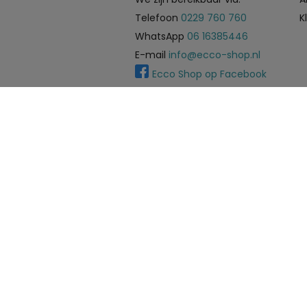
Telefoon
0229 760 760
K
WhatsApp
06 16385446
E-mail
info@ecco-shop.nl
Ecco Shop op Facebook
Meijerink Hoorn
Nieuwsteeg 39
1621 EC, Hoorn
0229-296675
Betaalmogelijkheden