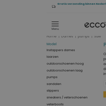
Gratis verzending binnen Neder
Menu
Home
Dames
pumps
Sale
Model
Instappers dames
O
laarzen
p
outdoorschoenen hoog
a
d
outdoorschoenen laag
i
pumps
sandalen
slippers
sneakers / veterschoenen
veterboots