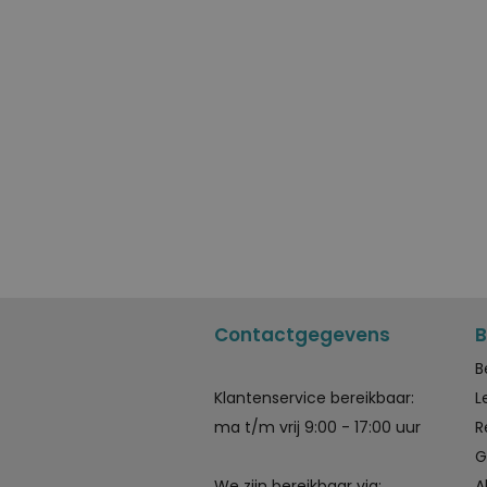
Contactgegevens
B
B
Klantenservice bereikbaar:
L
ma t/m vrij 9:00 - 17:00 uur
R
G
We zijn bereikbaar via:
A