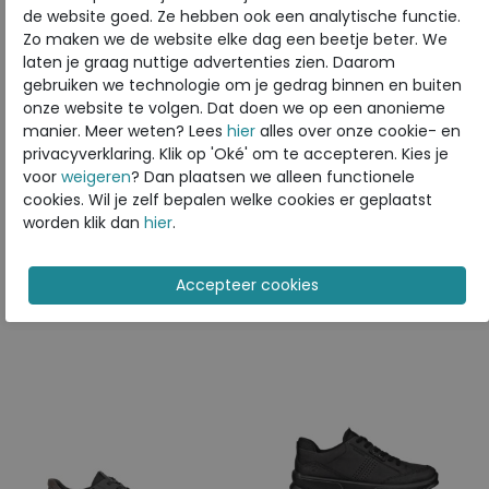
de website goed. Ze hebben ook een analytische functie.
Zo maken we de website elke dag een beetje beter. We
ECCO
laten je graag nuttige advertenties zien. Daarom
gebruiken we technologie om je gedrag binnen en buiten
Toon alles van
ECCO
onze website te volgen. Dat doen we op een anonieme
manier. Meer weten? Lees
hier
alles over onze cookie- en
Naar alle
sneakers / veterschoenen
privacyverklaring. Klik op 'Oké' om te accepteren. Kies je
voor
weigeren
? Dan plaatsen we alleen functionele
Naar alle
ECCO sneakers / veterschoenen
cookies. Wil je zelf bepalen welke cookies er geplaatst
worden klik dan
hier
.
Is dit iets voor u?