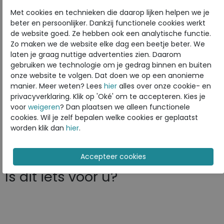
Kleur
Black
Met cookies en technieken die daarop lijken helpen we je
beter en persoonlijker. Dankzij functionele cookies werkt
Materiaal
Leer
de website goed. Ze hebben ook een analytische functie.
Uitneembaar voetbed
nee
Zo maken we de website elke dag een beetje beter. We
laten je graag nuttige advertenties zien. Daarom
gebruiken we technologie om je gedrag binnen en buiten
onze website te volgen. Dat doen we op een anonieme
ECCO
manier. Meer weten? Lees
hier
alles over onze cookie- en
Toon alles van
ECCO
privacyverklaring. Klik op 'Oké' om te accepteren. Kies je
voor
weigeren
? Dan plaatsen we alleen functionele
Naar alle
slippers
cookies. Wil je zelf bepalen welke cookies er geplaatst
worden klik dan
hier
.
Naar alle
ECCO slippers
Is dit iets voor u?