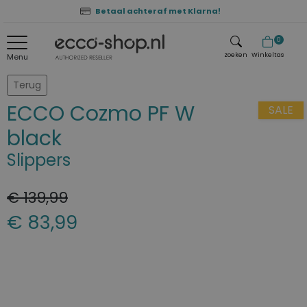
Betaal achteraf met Klarna!
0
zoeken
Winkeltas
Menu
zoeken
Terug
ECCO Cozmo PF W
SALE
black
Slippers
€ 139,99
€ 83,99