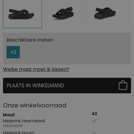
Beschikbare maten
42
Welke maat moet ik kiezen?
PLAATS IN WINKELMAND
SELECTEER EERST UW MAAT
Onze winkelvoorraad
42
Maat
Meijerink Heemskerk
HEEMSKERK
Meijerink Hoorn