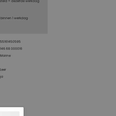
steld = dezelfde werkdag
, binnen 1 werkdag
55161450595
146.68.000016
Marine
Leer
ja