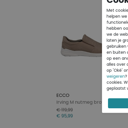
Cook
Met cookie
helpen we j
functionel
hebben oo
we de webs
laten je g
gebruiken
en buiten 
op een an
alles over 
op 'Oké' o
weigeren
?
cookies. Wi
Sale
geplaatst 
ECCO
Irving M nutmeg brown
€ 119,99
€ 95,99