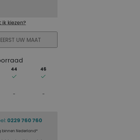
ik kiezen?
KELMAND
 EERST UW MAAT
oorraad
44
46
el:
0229 760 760
g binnen Nederland*