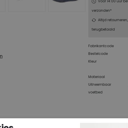
Voor 14:00 uur be
verzonden*
Altijd retourneren
terugbetaald
Fabrikantcode
Bestelcode
en
Kleur
Materiaal
Uitneembaar
voetbed