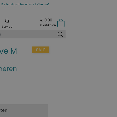
Betaal achteraf met Klarna!
€ 0,00
0 artikelen
Service
zoeken
ve M
SALE
 heren
aten