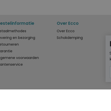
estelinformatie
Over Ecco
etaalmethodes
Over Ecco
evering en bezorging
Schokdemping
etourneren
arantie
lgemene voorwaarden
lantenservice
Onze winkels
Meijerink Heemskerk