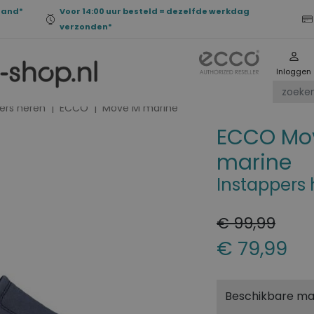
land*
Voor 14:00 uur besteld = dezelfde werkdag
verzonden*
Inloggen
ers heren
ECCO
Move M marine
ECCO Mo
marine
Instappers
€ 99,99
€ 79,99
Beschikbare m