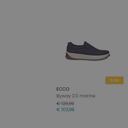
Sale
ECCO
Byway 2.0 marine
€ 129,99
€ 103,99