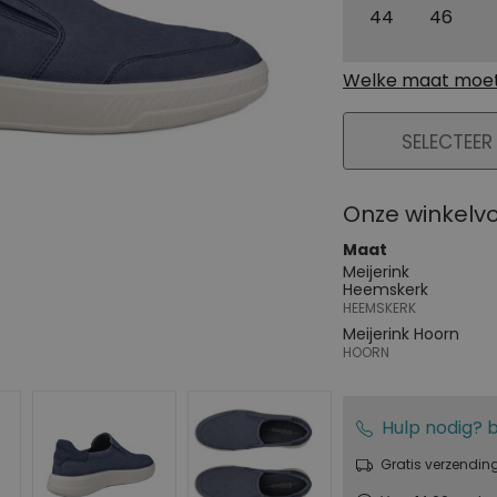
44
46
Welke maat moet 
PLAATS IN WIN
SELECTEER
Onze winkelv
Maat
Meijerink
Heemskerk
HEEMSKERK
Meijerink Hoorn
HOORN
Hulp nodig? b
Gratis verzendin