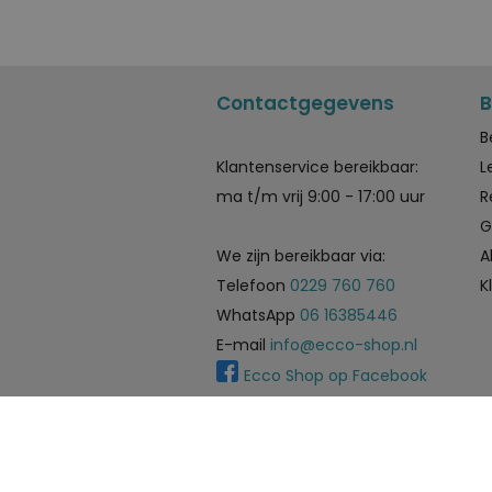
Contactgegevens
B
B
Klantenservice bereikbaar:
L
ma t/m vrij 9:00 - 17:00 uur
R
G
We zijn bereikbaar via:
A
Telefoon
0229 760 760
K
WhatsApp
06 16385446
E-mail
info@ecco-shop.nl
Ecco Shop op Facebook
Meijerink Hoorn