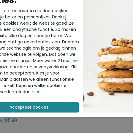
ies.
s en technieken die daarop lijken
e beter en persoonlijker. Dankzij
e cookies werkt de website goed. Ze
k een analytische functie. Zo maken
ite elke dag een beetje beter. We
raag nuttige advertenties zien. Daarom
 we technologie om je gedrag binnen
onze website te volgen. Dat doen we
onieme manier. Meer weten? Lees
hier
onze cookie- en privacyverklaring. Klik
m te accepteren. Kies je voor
 Dan plaatsen we alleen functionele
l je zelf bepalen welke cookies er
Sale
worden klik dan
hier
.
ECCO
Byway marine
€ 119,99
€ 95,99