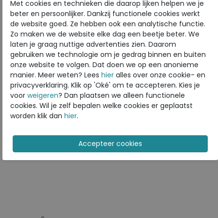
Met cookies en technieken die daarop lijken helpen we je
Materiaal
Leer en suede
beter en persoonlijker. Dankzij functionele cookies werkt
de website goed. Ze hebben ook een analytische functie.
Uitneembaar voetbed
ja
Zo maken we de website elke dag een beetje beter. We
laten je graag nuttige advertenties zien. Daarom
gebruiken we technologie om je gedrag binnen en buiten
ECCO
onze website te volgen. Dat doen we op een anonieme
Toon alles van
ECCO
manier. Meer weten? Lees
hier
alles over onze cookie- en
privacyverklaring. Klik op 'Oké' om te accepteren. Kies je
Naar alle
sneakers / veterschoenen
voor
weigeren
? Dan plaatsen we alleen functionele
cookies. Wil je zelf bepalen welke cookies er geplaatst
Naar alle
ECCO sneakers / veterschoenen
worden klik dan
hier
.
Is dit iets voor u?