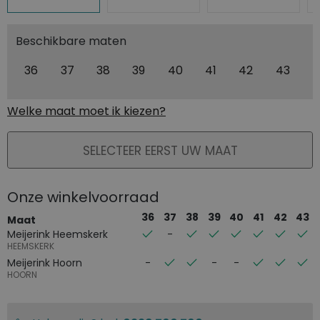
Beschikbare maten
36
37
38
39
40
41
42
43
Welke maat moet ik kiezen?
PLAATS IN WINKELMAND
SELECTEER EERST UW MAAT
Onze winkelvoorraad
36
37
38
39
40
41
42
43
Maat
Meijerink Heemskerk
HEEMSKERK
Meijerink Hoorn
HOORN