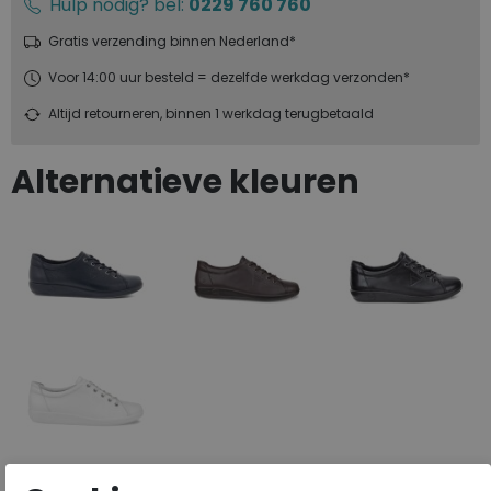
Hulp nodig? bel:
0229 760 760
Gratis verzending binnen Nederland*
Voor 14:00 uur besteld = dezelfde werkdag verzonden*
Altijd retourneren, binnen 1 werkdag terugbetaald
Alternatieve kleuren
Fabrikantcode
20650311038