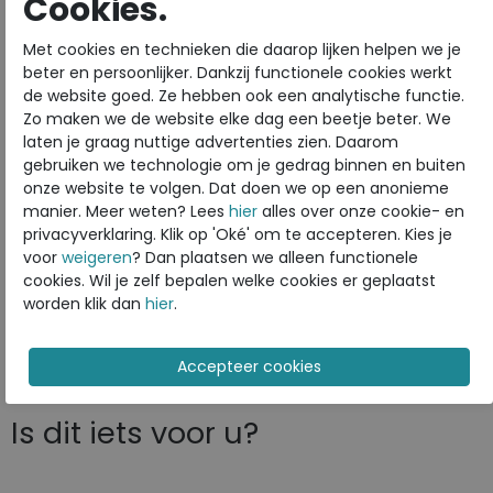
Cookies.
Bestelcode
230.68.113403
Met cookies en technieken die daarop lijken helpen we je
Kleur
Marine
beter en persoonlijker. Dankzij functionele cookies werkt
de website goed. Ze hebben ook een analytische functie.
Materiaal
Leer
Zo maken we de website elke dag een beetje beter. We
Uitneembaar voetbed
ja
laten je graag nuttige advertenties zien. Daarom
gebruiken we technologie om je gedrag binnen en buiten
onze website te volgen. Dat doen we op een anonieme
manier. Meer weten? Lees
hier
alles over onze cookie- en
ECCO
privacyverklaring. Klik op 'Oké' om te accepteren. Kies je
Toon alles van
ECCO
voor
weigeren
? Dan plaatsen we alleen functionele
cookies. Wil je zelf bepalen welke cookies er geplaatst
Naar alle
sneakers / veterschoenen
worden klik dan
hier
.
Naar alle
ECCO sneakers / veterschoenen
Is dit iets voor u?