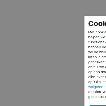
Cook
Met cookie
helpen we j
functionel
hebben oo
we de webs
laten je g
gebruiken
en buiten 
op een an
alles over 
op 'Oké' o
weigeren
?
cookies. Wi
geplaatst 