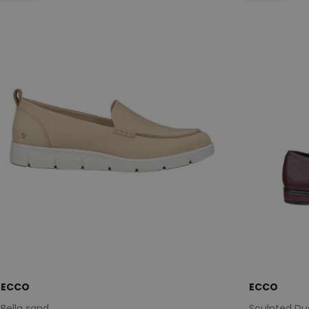
ECCO
ECCO
Bella sand
Sculpted Dual