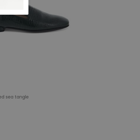
ed sea tangle
e maten