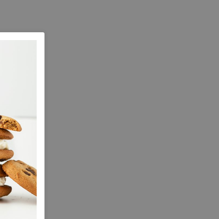
Dual Fit black
e maten
42