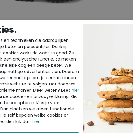
ies.
ECCO
ECCO
s en technieken die daarop lijken
Modtray bronze
Sculpted LX 
e beter en persoonlijker. Dankzij
e cookies werkt de website goed. Ze
k een analytische functie. Zo maken
€ 159,99
€ 149,99
ite elke dag een beetje beter. We
€ 95,99
€ 89,99
raag nuttige advertenties zien. Daarom
Beschikbare maten
Beschikbar
 we technologie om je gedrag binnen
onze website te volgen. Dat doen we
41
Sale
37
38
onieme manier. Meer weten? Lees
hier
onze cookie- en privacyverklaring. Klik
m te accepteren. Kies je voor
 Dan plaatsen we alleen functionele
l je zelf bepalen welke cookies er
worden klik dan
hier
.