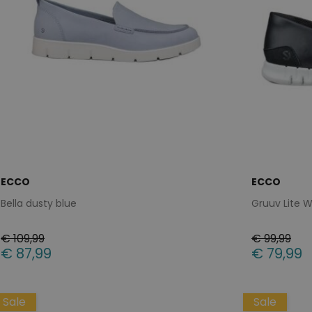
ECCO
ECCO
Bella dusty blue
Gruuv Lite W
€ 109,99
€ 99,99
€ 87,99
€ 79,99
Beschikbare maten
Beschikbar
Sale
36
38
39
40
42
Sale
40
43