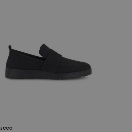
41
41
ECCO