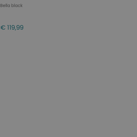
Bella black
€ 119,99
Beschikbare maten
41
43