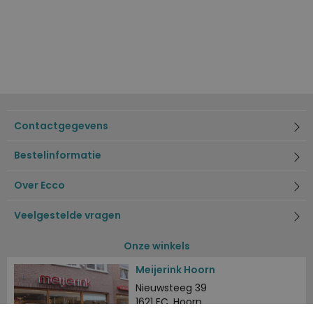
Contactgegevens
Bestelinformatie
Over Ecco
Veelgestelde vragen
Onze winkels
Meijerink Hoorn
Nieuwsteeg 39
1621 EC, Hoorn