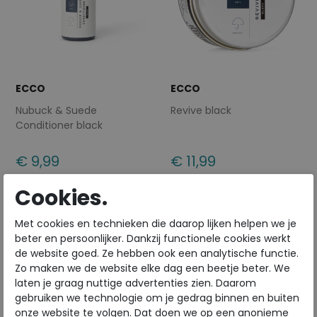
ECCO
ECCO
Nubuck & Suede
Revive black
Conditioner black
€ 9,99
€ 11,99
Beschikbare maten
Beschikbare maten
Cookies.
ONE
ONE
Met cookies en technieken die daarop lijken helpen we je
beter en persoonlijker. Dankzij functionele cookies werkt
de website goed. Ze hebben ook een analytische functie.
Zo maken we de website elke dag een beetje beter. We
laten je graag nuttige advertenties zien. Daarom
gebruiken we technologie om je gedrag binnen en buiten
onze website te volgen. Dat doen we op een anonieme