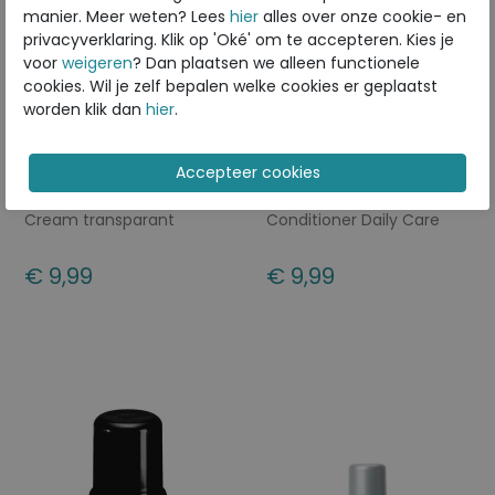
manier. Meer weten? Lees
hier
alles over onze cookie- en
privacyverklaring. Klik op 'Oké' om te accepteren. Kies je
voor
weigeren
? Dan plaatsen we alleen functionele
cookies. Wil je zelf bepalen welke cookies er geplaatst
worden klik dan
hier
.
ECCO
ECCO
Smooth Leather Care
Nubuck Suede
Cream transparant
Conditioner Daily Care
zwart
€ 9,99
€ 9,99
Beschikbare maten
Beschikbare maten
ONE
ONE